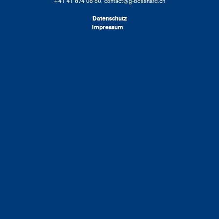
+41 41 874 08 80,
contact@g-bosshard.ch
Datenschutz
Impressum